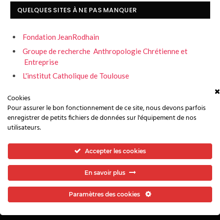
QUELQUES SITES À NE PAS MANQUER
Fondation JeanRodhain
Groupe de recherche Anthropologie Chrétienne et
Entreprise
L'institut Catholique de Toulouse
Servons la fraternité
Cookies
Pour assurer le bon fonctionnement de ce site, nous devons parfois
enregistrer de petits fichiers de données sur l'équipement de nos
utilisateurs.
Accepter les cookies
NOUS CONTACTER
CONFIDENTIALITÉ ET VIE PRIVÉE
INFOS LÉGALES
En savoir plus
Paramètres des cookies
© 2026 Give 3