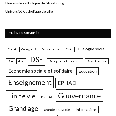
Université catholique de Strasbourg
Université Catholique de Lille
THÈMES ABORDÉS
Dialogue social
Climat
Collegialité
Consommation
Covid
DSE
Don
droit
Dérèglement climatique
Désert médical
Economie sociale et solidaire
Education
Enseignement
EPHAD
Gouvernance
Fin de vie
Fiscalité
Grand age
grande pauvreté
Informations