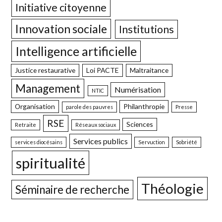
Initiative citoyenne
Innovation sociale
Institutions
Intelligence artificielle
Justice restaurative
Loi PACTE
Maltraitance
Management
Numérisation
NTIC
Organisation
Philanthropie
parole des pauvres
Presse
RSE
Sciences
Retraite
Réseaux sociaux
Services publics
services diocésains
Servuction
Sobriété
spiritualité
Théologie
Séminaire de recherche