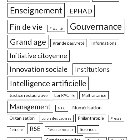
Enseignement
EPHAD
Gouvernance
Fin de vie
Fiscalité
Grand age
grande pauvreté
Informations
Initiative citoyenne
Innovation sociale
Institutions
Intelligence artificielle
Justice restaurative
Loi PACTE
Maltraitance
Management
Numérisation
NTIC
Organisation
Philanthropie
parole des pauvres
Presse
RSE
Sciences
Retraite
Réseaux sociaux
Services publics