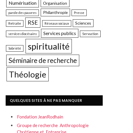
Numérisation
Organisation
Philanthropie
parole des pauvres
Presse
RSE
Sciences
Retraite
Réseaux sociaux
Services publics
services diocésains
Servuction
spiritualité
Sobriété
Séminaire de recherche
Théologie
QUELQUES SITES À NE PAS MANQUER
Fondation JeanRodhain
Groupe de recherche Anthropologie
Chrétienne et Entreprise