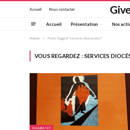
Give
Accueil
Nous contacter
Accueil
Présentation
Nos acti
Home
»
Posts Tagged "services diocésains"
VOUS REGARDEZ :
SERVICES DIOCÉ
CHAIRE ICT