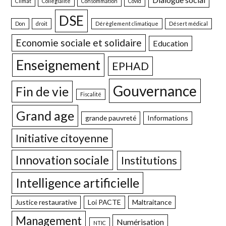
Climat
Collegialité
Consommation
Covid
DSE
Don
droit
Dérèglement climatique
Désert médical
Economie sociale et solidaire
Education
Enseignement
EPHAD
Gouvernance
Fin de vie
Fiscalité
Grand age
grande pauvreté
Informations
Initiative citoyenne
Innovation sociale
Institutions
Intelligence artificielle
Justice restaurative
Loi PACTE
Maltraitance
Management
Numérisation
NTIC