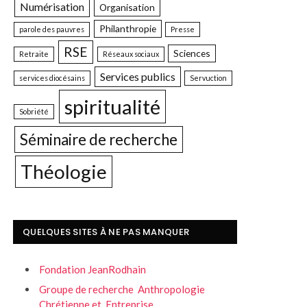
Numérisation
Organisation
Philanthropie
parole des pauvres
Presse
RSE
Sciences
Retraite
Réseaux sociaux
Services publics
services diocésains
Servuction
spiritualité
Sobriété
Séminaire de recherche
Théologie
QUELQUES SITES À NE PAS MANQUER
Fondation JeanRodhain
Groupe de recherche Anthropologie
Chrétienne et Entreprise