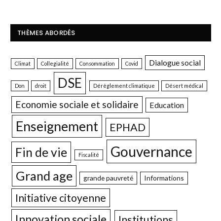
THÈMES ABORDÉS
Dialogue social
Climat
Collegialité
Consommation
Covid
DSE
Don
droit
Dérèglement climatique
Désert médical
Economie sociale et solidaire
Education
Enseignement
EPHAD
Gouvernance
Fin de vie
Fiscalité
Grand age
grande pauvreté
Informations
Initiative citoyenne
Innovation sociale
Institutions