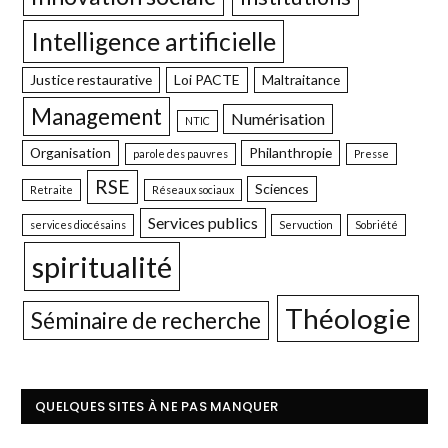
Intelligence artificielle
Justice restaurative
Loi PACTE
Maltraitance
Management
Numérisation
NTIC
Organisation
Philanthropie
parole des pauvres
Presse
RSE
Sciences
Retraite
Réseaux sociaux
Services publics
services diocésains
Servuction
Sobriété
spiritualité
Théologie
Séminaire de recherche
QUELQUES SITES À NE PAS MANQUER