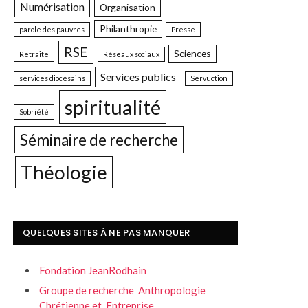
Numérisation
Organisation
Philanthropie
parole des pauvres
Presse
RSE
Sciences
Retraite
Réseaux sociaux
Services publics
services diocésains
Servuction
spiritualité
Sobriété
Séminaire de recherche
Théologie
QUELQUES SITES À NE PAS MANQUER
Fondation JeanRodhain
Groupe de recherche Anthropologie
Chrétienne et Entreprise