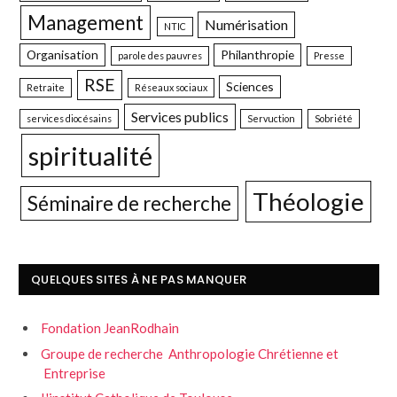
Management
Numérisation
NTIC
Organisation
Philanthropie
parole des pauvres
Presse
RSE
Sciences
Retraite
Réseaux sociaux
Services publics
services diocésains
Servuction
Sobriété
spiritualité
Théologie
Séminaire de recherche
QUELQUES SITES À NE PAS MANQUER
Fondation JeanRodhain
Groupe de recherche Anthropologie Chrétienne et
Entreprise