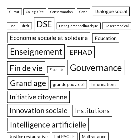
Dialogue social
Climat
Collegialité
Consommation
Covid
DSE
Don
droit
Dérèglement climatique
Désert médical
Economie sociale et solidaire
Education
Enseignement
EPHAD
Gouvernance
Fin de vie
Fiscalité
Grand age
grande pauvreté
Informations
Initiative citoyenne
Innovation sociale
Institutions
Intelligence artificielle
Justice restaurative
Loi PACTE
Maltraitance