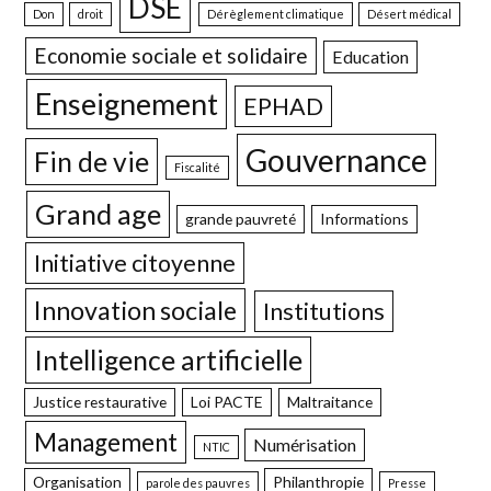
DSE
Don
droit
Dérèglement climatique
Désert médical
Economie sociale et solidaire
Education
Enseignement
EPHAD
Gouvernance
Fin de vie
Fiscalité
Grand age
grande pauvreté
Informations
Initiative citoyenne
Innovation sociale
Institutions
Intelligence artificielle
Justice restaurative
Loi PACTE
Maltraitance
Management
Numérisation
NTIC
Organisation
Philanthropie
parole des pauvres
Presse