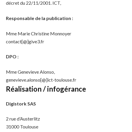
décret du 22/11/2001. ICT,
Responsable de la publication :
Mme Marie Christine Monnoyer
contact[@]give3.fr
DPO :
Mme Genevieve Alonso,
genevieve.alonso[@]ict-toulouse.fr
Réalisation / infogérance
Digistork SAS
2 rue d’Austerlitz
31000 Toulouse