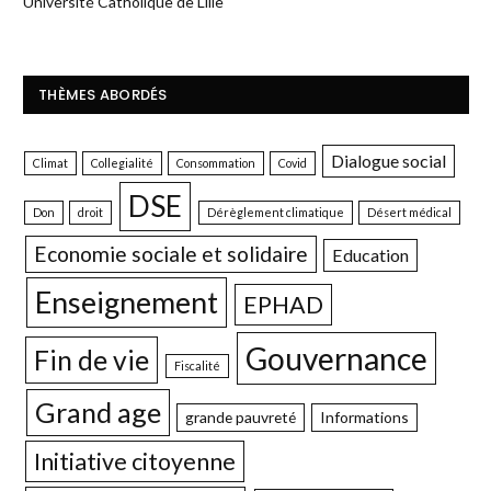
Université Catholique de Lille
THÈMES ABORDÉS
Dialogue social
Climat
Collegialité
Consommation
Covid
DSE
Don
droit
Dérèglement climatique
Désert médical
Economie sociale et solidaire
Education
Enseignement
EPHAD
Gouvernance
Fin de vie
Fiscalité
Grand age
grande pauvreté
Informations
Initiative citoyenne