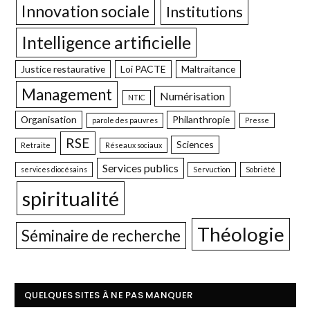
Innovation sociale
Institutions
Intelligence artificielle
Justice restaurative
Loi PACTE
Maltraitance
Management
Numérisation
NTIC
Organisation
Philanthropie
parole des pauvres
Presse
RSE
Sciences
Retraite
Réseaux sociaux
Services publics
services diocésains
Servuction
Sobriété
spiritualité
Théologie
Séminaire de recherche
QUELQUES SITES À NE PAS MANQUER