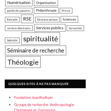
Numérisation
Organisation
Philanthropie
parole des pauvres
Presse
RSE
Sciences
Retraite
Réseaux sociaux
Services publics
services diocésains
Servuction
spiritualité
Sobriété
Séminaire de recherche
Théologie
QUELQUES SITES À NE PAS MANQUER
Fondation JeanRodhain
Groupe de recherche Anthropologie
Chrétienne et Entreprise