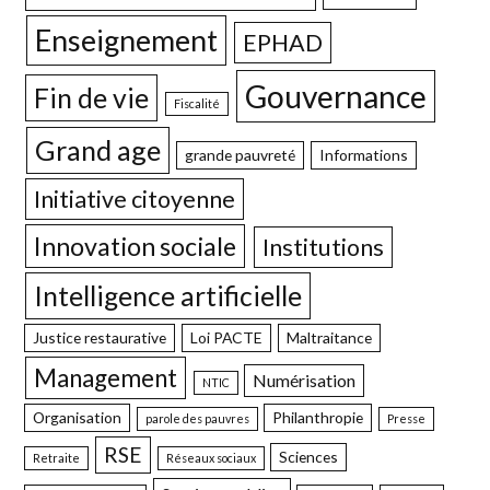
Enseignement
EPHAD
Gouvernance
Fin de vie
Fiscalité
Grand age
grande pauvreté
Informations
Initiative citoyenne
Innovation sociale
Institutions
Intelligence artificielle
Justice restaurative
Loi PACTE
Maltraitance
Management
Numérisation
NTIC
Organisation
Philanthropie
parole des pauvres
Presse
RSE
Sciences
Retraite
Réseaux sociaux