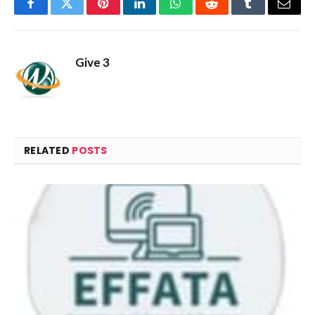
Facebook
Twitter
Pinterest
LinkedIn
WhatsApp
Reddit
Tumblr
Email
Give 3
RELATED
POSTS