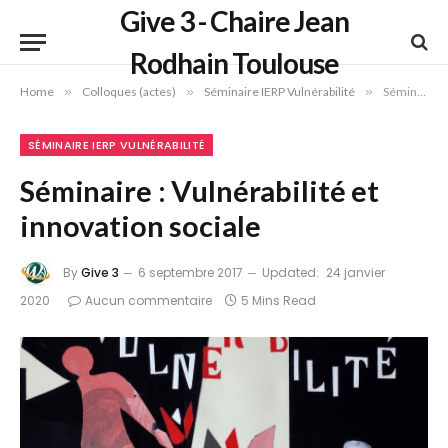
Give 3 - Chaire Jean
Rodhain Toulouse
Home
»
Colloques (actes)
»
Séminaire IERP Vulnérabilité
»
Séminaire : Vulnérabilité et innovation sociale
SÉMINAIRE IERP VULNÉRABILITÉ
Séminaire : Vulnérabilité et
innovation sociale
By
Give 3
6 septembre 2017
Updated:
24 janvier
2020
Aucun commentaire
5 Mins Read