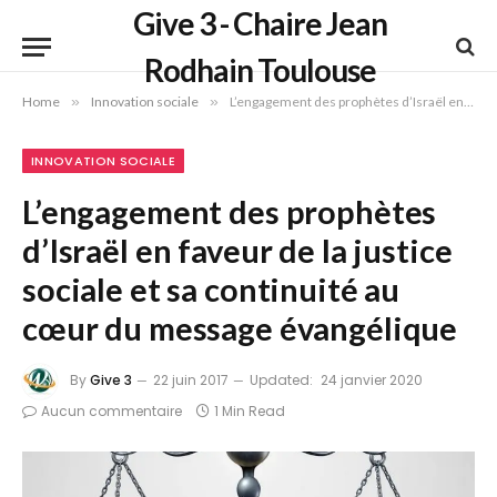
Give 3 - Chaire Jean
Rodhain Toulouse
Home
»
Innovation sociale
»
L’engagement des prophètes d’Israël en faveur de la justice sociale et sa continuité au cœur du message évangélique
INNOVATION SOCIALE
L’engagement des prophètes
d’Israël en faveur de la justice
sociale et sa continuité au
cœur du message évangélique
By
Give 3
22 juin 2017
Updated:
24 janvier 2020
Aucun commentaire
1 Min Read