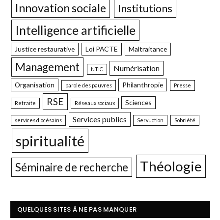
Innovation sociale
Institutions
Intelligence artificielle
Justice restaurative
Loi PACTE
Maltraitance
Management
Numérisation
NTIC
Organisation
Philanthropie
parole des pauvres
Presse
RSE
Sciences
Retraite
Réseaux sociaux
Services publics
services diocésains
Servuction
Sobriété
spiritualité
Théologie
Séminaire de recherche
QUELQUES SITES À NE PAS MANQUER