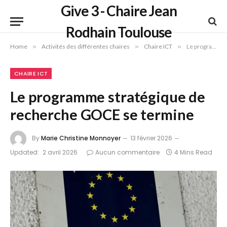
Give 3 - Chaire Jean
Rodhain Toulouse
Home
»
Activités des différentes chaires
»
Chaire ICT
»
Le programme stratégique de recherche GOCE se termine
CHAIRE ICT
Le programme stratégique de
recherche GOCE se termine
By
Marie Christine Monnoyer
13 février 2026
Updated:
2 avril 2026
Aucun commentaire
4 Mins Read