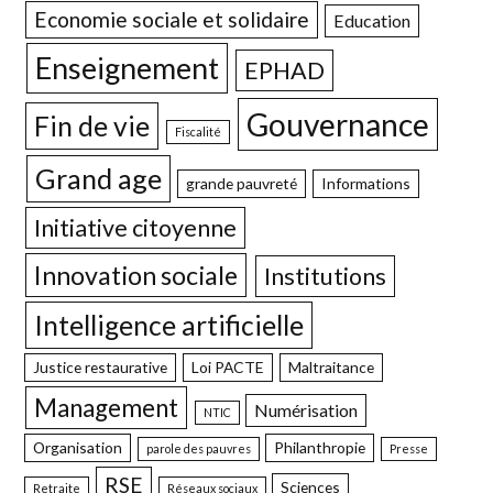
Economie sociale et solidaire
Education
Enseignement
EPHAD
Gouvernance
Fin de vie
Fiscalité
Grand age
grande pauvreté
Informations
Initiative citoyenne
Innovation sociale
Institutions
Intelligence artificielle
Justice restaurative
Loi PACTE
Maltraitance
Management
Numérisation
NTIC
Organisation
Philanthropie
parole des pauvres
Presse
RSE
Sciences
Retraite
Réseaux sociaux