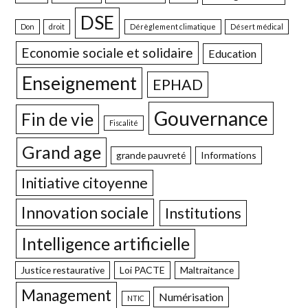
DSE
Don
droit
Dérèglement climatique
Désert médical
Economie sociale et solidaire
Education
Enseignement
EPHAD
Gouvernance
Fin de vie
Fiscalité
Grand age
grande pauvreté
Informations
Initiative citoyenne
Innovation sociale
Institutions
Intelligence artificielle
Justice restaurative
Loi PACTE
Maltraitance
Management
Numérisation
NTIC