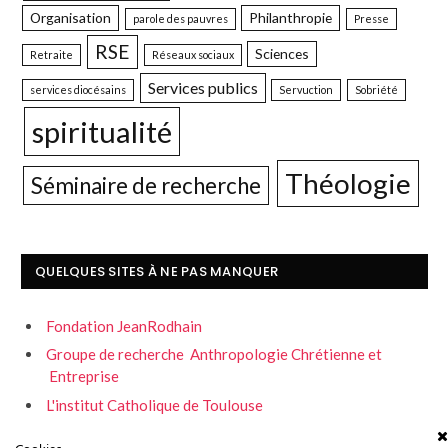
Organisation
Philanthropie
parole des pauvres
Presse
RSE
Sciences
Retraite
Réseaux sociaux
Services publics
services diocésains
Servuction
Sobriété
spiritualité
Théologie
Séminaire de recherche
QUELQUES SITES À NE PAS MANQUER
Fondation JeanRodhain
Groupe de recherche Anthropologie Chrétienne et
Entreprise
L'institut Catholique de Toulouse
Servons la fraternité