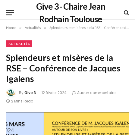
Give 3 - Chaire Jean
Rodhain Toulouse
Home
»
Actualités
»
Splendeurs et misères de la RSE – Conférence de Jacques Igalens
ACTUALITÉS
Splendeurs et misères de la
RSE – Conférence de Jacques
Igalens
By
Give 3
12 février 2024
Aucun commentaire
2 Mins Read