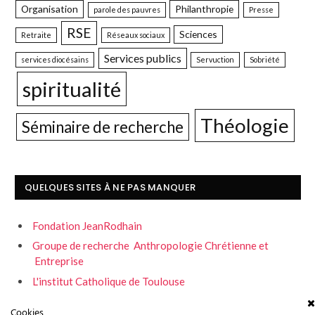
Organisation
Philanthropie
parole des pauvres
Presse
RSE
Sciences
Retraite
Réseaux sociaux
Services publics
services diocésains
Servuction
Sobriété
spiritualité
Théologie
Séminaire de recherche
QUELQUES SITES À NE PAS MANQUER
Fondation JeanRodhain
Groupe de recherche Anthropologie Chrétienne et
Entreprise
L'institut Catholique de Toulouse
Servons la fraternité
Cookies