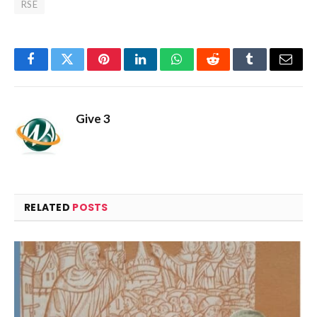
RSE
Facebook
Twitter
Pinterest
LinkedIn
WhatsApp
Reddit
Tumblr
Email
Give 3
RELATED
POSTS