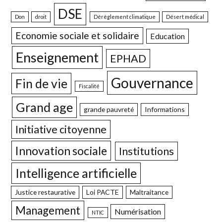
DSE
Don
droit
Dérèglement climatique
Désert médical
Economie sociale et solidaire
Education
Enseignement
EPHAD
Gouvernance
Fin de vie
Fiscalité
Grand age
grande pauvreté
Informations
Initiative citoyenne
Innovation sociale
Institutions
Intelligence artificielle
Justice restaurative
Loi PACTE
Maltraitance
Management
Numérisation
NTIC