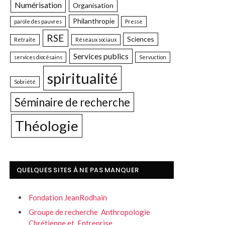
Numérisation
Organisation
Philanthropie
parole des pauvres
Presse
RSE
Sciences
Retraite
Réseaux sociaux
Services publics
services diocésains
Servuction
spiritualité
Sobriété
Séminaire de recherche
Théologie
QUELQUES SITES À NE PAS MANQUER
Fondation JeanRodhain
Groupe de recherche Anthropologie
Chrétienne et Entreprise