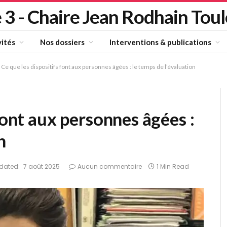
 3 - Chaire Jean Rodhain Tou
vités
Nos dossiers
Interventions & publications
Ce que les dispositifs font aux personnes âgées : le temps de l’évaluation
font aux personnes âgées :
n
dated:
7 août 2025
Aucun commentaire
1 Min Read