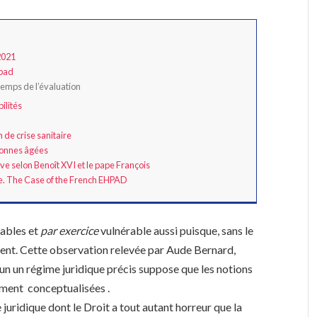
2021
hpad
 temps de l’évaluation
ilités
 de crise sanitaire
rsonnes âgées
ve selon Benoît XVI et le pape François
re. The Case of the French EHPAD
ables et
par exercice
vulnérable aussi puisque, sans le
ment. Cette observation relevée par Aude Bernard,
u’un un régime juridique précis suppose que les notions
ement conceptualisées .
e juridique dont le Droit a tout autant horreur que la