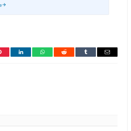
e
Pinterest
LinkedIn
WhatsApp
Reddit
Tumblr
Email