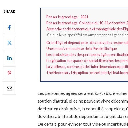
SHARE
Penser le grand age - 2021
Penser le grand age. Colloque du 10-11 décembre 
Approche socio économique et managériale des E
Ce que les dispositifs font aux personnes âgées : le
Grand âge et dépendance : des nouvelles responsab
Une tentative d’analyse de la Parole Biblique
Les droits humains des personnes âgées en situation
Fragilisation et espaces de sociabilités chez les pe
La vieillesse, comme art de l’interdépendance positi
The Necessary Disruption for the Elderly Healthca
Les personnes âgées seraient
par nature
vulnér
soutien d’autrui, elles ne peuvent vivre décem
docteur en droit privé, la conduit à rappeler q
de vulnérabilité et de dépendance soient clair
De ce fait, pour évincer tout vide ou incertitud